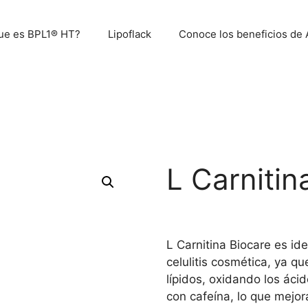
ue es BPL1® HT?
Lipoflack
Conoce los beneficios d
L Carnitin
L Carnitina Biocare es id
celulitis cosmética, ya q
lípidos, oxidando los áci
con cafeína, lo que mejor